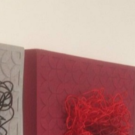
Home
Over mij
Exposities
Recent werk
Werken